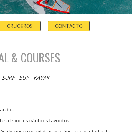
CRUCEROS
CONTACTO
AL & COURSES
 SURF - SUP - KAYAK
ando...
tus deportes náuticos favoritos.
avés de nuestros minicatamaránes y para todas las